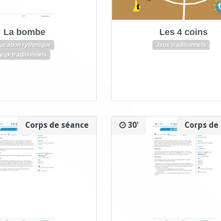
La bombe
Les 4 coins
ucation rythmique
Jeux traditionnels
eux traditionnels
Corps de séance
30'
Corps de