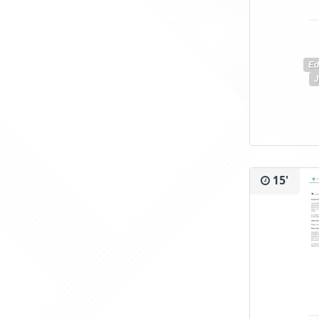
Ed
J
15'