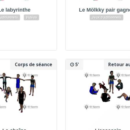
Le labyrinthe
Le Mölkky pair gag
aditionnels
Vidéos
Jeux traditionnels
Corps de séance
5'
Retour a