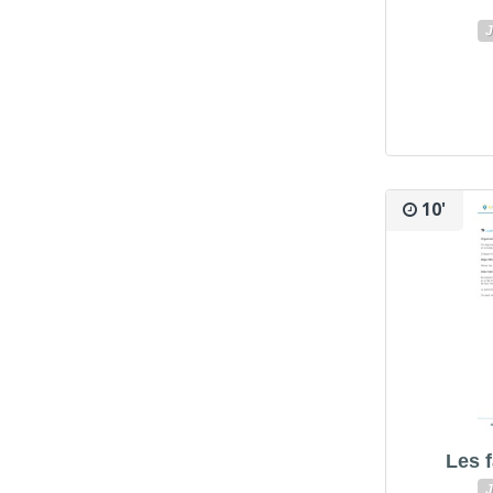
J
10'
Les 
J