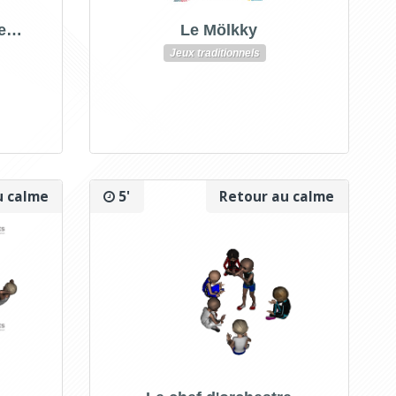
ne…
Le Mölkky
Jeux traditionnels
u calme
5'
Retour au calme