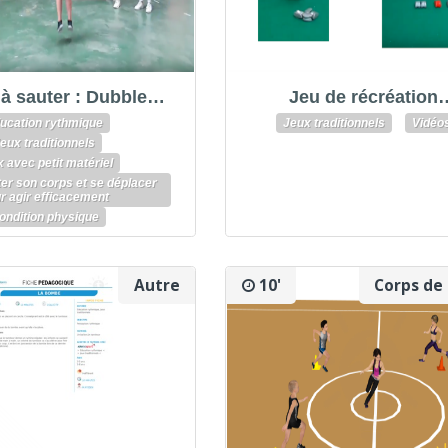
à sauter : Dubble…
Jeu de récréation
ucation rythmique
Jeux traditionnels
Vidéo
eux traditionnels
 avec petit matériel
ter son corps et se déplacer
r agir efficacement
ondition physique
Autre
10'
Corps de