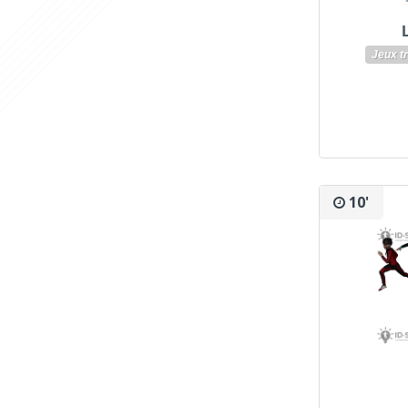
Jeux tr
10'