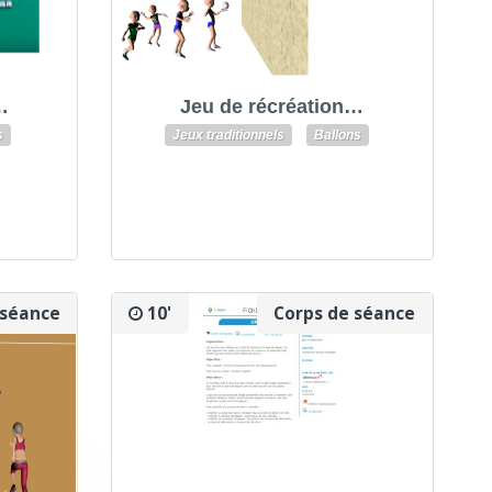
…
Jeu de récréation…
s
Jeux traditionnels
Ballons
 séance
10'
Corps de séance