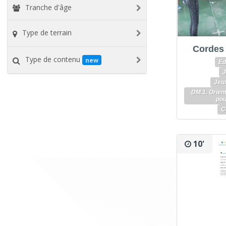
Tranche d'âge
Type de terrain
Cordes 
Type de contenu
new
Ed
J
Jeux
DM.1. Orien
pou
C
10'