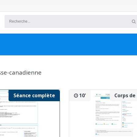
Séance complète
10'
Corps de