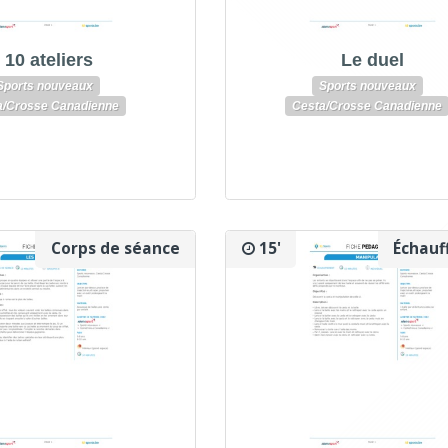
10 ateliers
Le duel
Sports nouveaux
Sports nouveaux
a/Crosse Canadienne
Cesta/Crosse Canadienne
Corps de séance
15'
Échauf