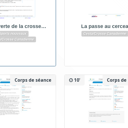
erte de la crosse…
La passe au cerce
Sports nouveaux
Cesta/Crosse Canadienne
a/Crosse Canadienne
Corps de séance
10'
Corps de