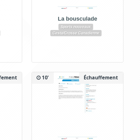
La bousculade
Sports nouveaux
Cesta/Crosse Canadienne
fement
10'
Échauffement