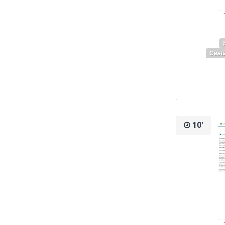
Cest
10'