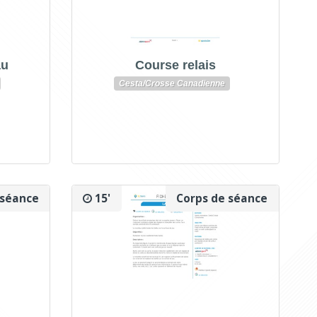
au
Course relais
Cesta/Crosse Canadienne
 séance
15'
Corps de séance