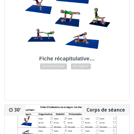
Fiche récapitulative…
Gymnastique
Acrogym
30'
Corps de séance