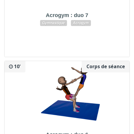
Acrogym : duo 7
Gymnastique
Acrogym
10'
Corps de séance