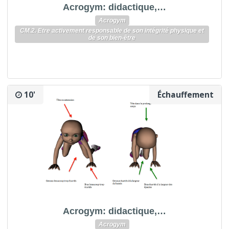
Acrogym: didactique,…
Acrogym
CM.2. Etre activement responsable de son intégrité physique et
de son bien-être
10'
Échauffement
Acrogym: didactique,…
Acrogym