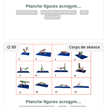
Planche figures acrogym…
Gymnastique
Jeux avec petit matériel
Dés
Acrogym
30'
Corps de séance
Planche figures acrogym…