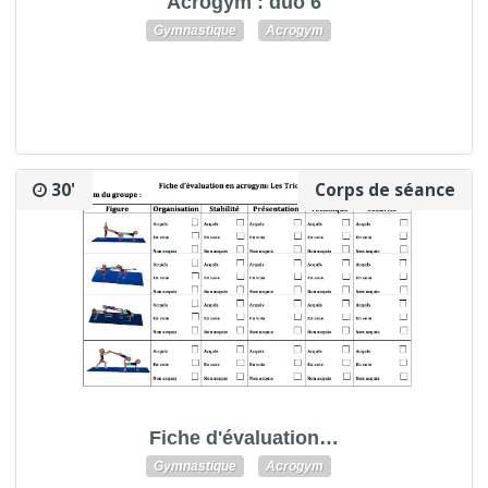
Acrogym : duo 6
Gymnastique
Acrogym
30'
Corps de séance
Fiche d'évaluation…
Gymnastique
Acrogym