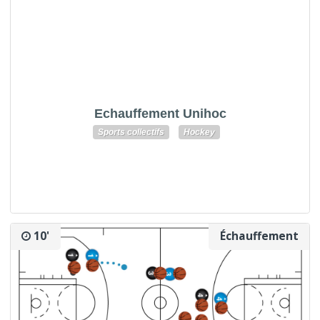
Echauffement Unihoc
Sports collectifs
Hockey
10'
Échauffement